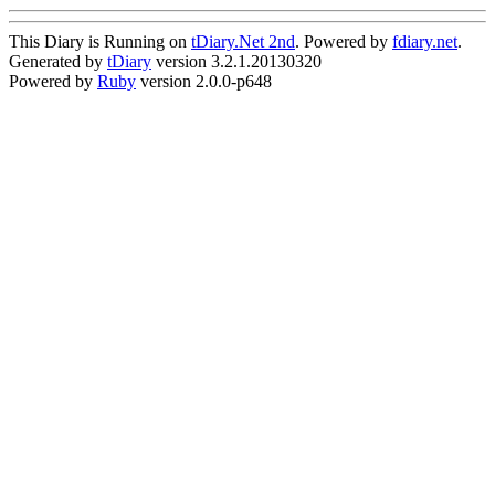
This Diary is Running on
tDiary.Net 2nd
. Powered by
fdiary.net
.
Generated by
tDiary
version 3.2.1.20130320
Powered by
Ruby
version 2.0.0-p648