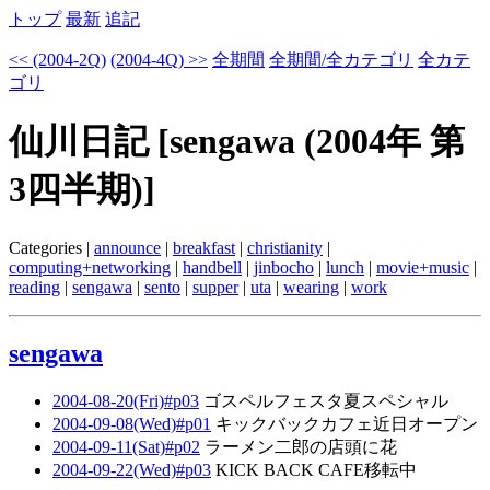
トップ
最新
追記
<< (2004-2Q)
(2004-4Q) >>
全期間
全期間/全カテゴリ
全カテ
ゴリ
仙川日記 [sengawa (2004年 第
3四半期)]
Categories |
announce
|
breakfast
|
christianity
|
computing+networking
|
handbell
|
jinbocho
|
lunch
|
movie+music
|
reading
|
sengawa
|
sento
|
supper
|
uta
|
wearing
|
work
sengawa
2004-08-20(Fri)#p03
ゴスペルフェスタ夏スペシャル
2004-09-08(Wed)#p01
キックバックカフェ近日オープン
2004-09-11(Sat)#p02
ラーメン二郎の店頭に花
2004-09-22(Wed)#p03
KICK BACK CAFE移転中